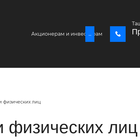
Та
Пр
Акционерам и инвесторам
...
+
 физических лиц
 физических лиц