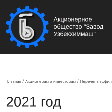
Акционерное
общество "Завод
Узбекхиммаш"
Главная
/
Акционерам и инвесторам
/
Перечень аффил
2021 год