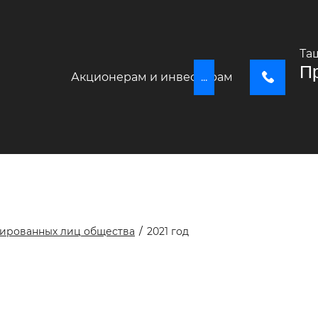
Та
Пр
Акционерам и инвесторам
...
+
ированных лиц общества
/
2021 год